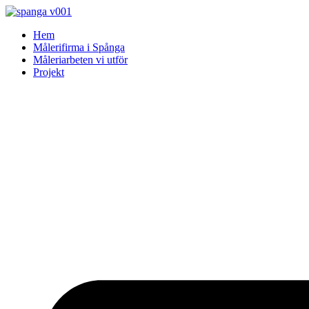
Skip
to
Hem
content
Målerifirma i Spånga
Måleriarbeten vi utför
Projekt