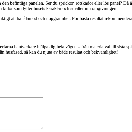
a den befintliga panelen. Ser du sprickor, rötskador eller lös panel? Då är 
n kulör som lyfter husets karaktär och smälter in i omgivningen.
igt att ha tålamod och noggrannhet. För bästa resultat rekommenderar vi
farna hantverkare hjälpa dig hela vägen – från materialval till sista spi
din husfasad, så kan du njuta av både resultat och bekvämlighet!