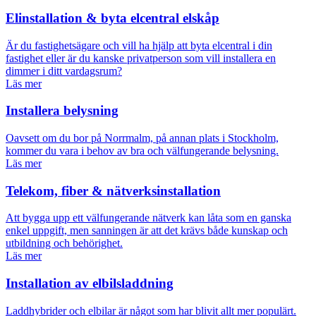
Elinstallation & byta elcentral elskåp
Är du fastighetsägare och vill ha hjälp att byta elcentral i din
fastighet eller är du kanske privatperson som vill installera en
dimmer i ditt vardagsrum?
Läs mer
Installera belysning
Oavsett om du bor på Norrmalm, på annan plats i Stockholm,
kommer du vara i behov av bra och välfungerande belysning.
Läs mer
Telekom, fiber & nätverksinstallation
Att bygga upp ett välfungerande nätverk kan låta som en ganska
enkel uppgift, men sanningen är att det krävs både kunskap och
utbildning och behörighet.
Läs mer
Installation av elbilsladdning
Laddhybrider och elbilar är något som har blivit allt mer populärt.