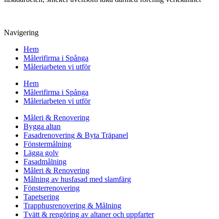
Navigering
Hem
Målerifirma i Spånga
Måleriarbeten vi utför
Hem
Målerifirma i Spånga
Måleriarbeten vi utför
Måleri & Renovering
Bygga altan
Fasadrenovering & Byta Träpanel
Fönstermålning
Lägga golv
Fasadmålning
Måleri & Renovering
Målning av husfasad med slamfärg
Fönsterrenovering
Tapetsering
Trapphusrenovering & Målning
Tvätt & rengöring av altaner och uppfarter