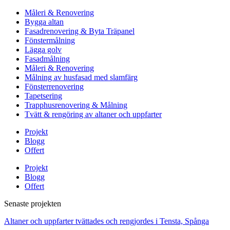
Måleri & Renovering
Bygga altan
Fasadrenovering & Byta Träpanel
Fönstermålning
Lägga golv
Fasadmålning
Måleri & Renovering
Målning av husfasad med slamfärg
Fönsterrenovering
Tapetsering
Trapphusrenovering & Målning
Tvätt & rengöring av altaner och uppfarter
Projekt
Blogg
Offert
Projekt
Blogg
Offert
Senaste projekten
Altaner och uppfarter tvättades och rengjordes i Tensta, Spånga