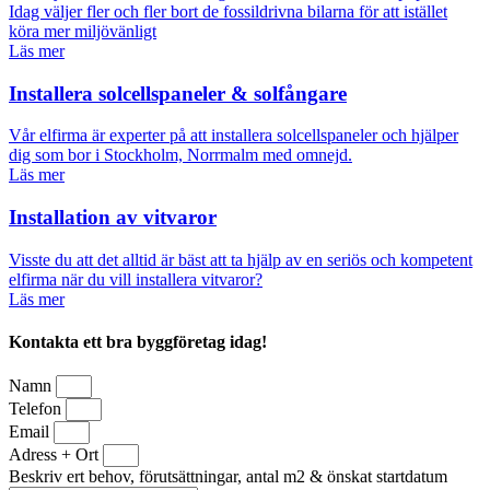
Idag väljer fler och fler bort de fossildrivna bilarna för att istället
köra mer miljövänligt
Läs mer
Installera solcellspaneler & solfångare
Vår elfirma är experter på att installera solcellspaneler och hjälper
dig som bor i Stockholm, Norrmalm med omnejd.
Läs mer
Installation av vitvaror
Visste du att det alltid är bäst att ta hjälp av en seriös och kompetent
elfirma när du vill installera vitvaror?
Läs mer
Kontakta ett bra byggföretag idag!
Namn
Telefon
Email
Adress + Ort
Beskriv ert behov, förutsättningar, antal m2 & önskat startdatum