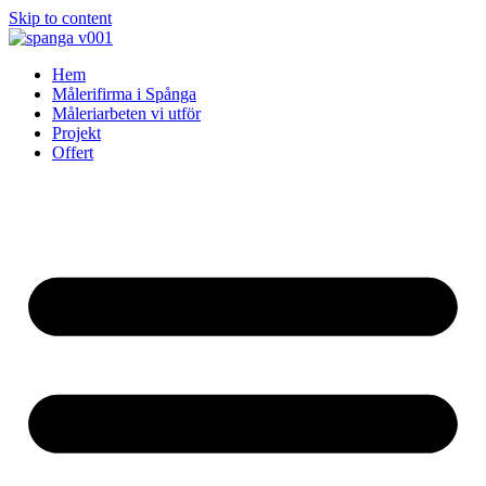
Skip to content
Hem
Målerifirma i Spånga
Måleriarbeten vi utför
Projekt
Offert