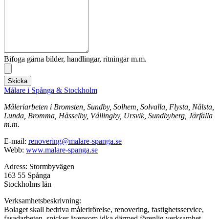
Bifoga gärna bilder, handlingar, ritningar m.m.
Skicka
Målare i Spånga & Stockholm
Måleriarbeten i Bromsten, Sundby, Solhem, Solvalla, Flysta, Nälsta,
Lunda, Bromma, Hässelby, Vällingby, Ursvik, Sundbyberg, Järfälla
m.m.
E-mail:
renovering@malare-spanga.se
Webb:
www.malare-spanga.se
Adress: Stormbyvägen
163 55 Spånga
Stockholms län
Verksamhetsbeskrivning:
Bolaget skall bedriva målerirörelse, renovering, fastighetsservice,
fasadarbeten, snicker ävensom idka därmed förenlig verksamhet