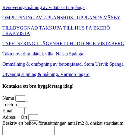
Renoveringsmålning av villafasad i Spånga
OMPUTSNING AV 2-PLANSHUS I UPPLANDS VÄSBY
TILLBYGGNAD TAKKUPA TILL HUS PÅ EKERÖ
TRÄKVISTA
TAPETSERING I LÄGENHET I HUDDINGE VISTABERG
Takrenovering plåttak villa. Nälsta Spånga
Ommålning & omfogning av betongfasad. Stora Ursvik Spånga
Utvändig slipning & målning. Värmdö Ingarö
Kontakta ett bra byggföretag idag!
Namn
Telefon
Email
Adress + Ort
Beskriv ert behov, förutsättningar, antal m2 & önskat startdatum