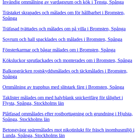
Invändig ommålning av vardagsrum och kök i Tensta, Spånga
Trästaket skrapades och målades om för hållbarhet i Bromsten,
Spånga
Träfasad tvättades och målades om på villa i Bromsten, Spånga
Sovrum och hall spacklades och målades i Bromsten, Spånga
Fönsterkarmar och bågar målades om i Bromsten, Spånga
Köksluckor sprutlackades och monterades om i Bromsten, Spånga
Balkongräcken rostskyddsmålades och täckmålades i Bromsten,
Spånga
Ommålning av trapphus med slitstark färg i Bromsten, Spånga
Taklister målades om med halvblank snickerifärg för tålighet i
Flysta, Spånga, Stockholms län
Plåtfasad ommålades efter rostborttagning och grundning i Hjulsta,
Spånga, Stockholms län
Betongvägg spärrmålades mot nikotinlukt för fräsch inomhusmiljö i
Lunda, Spånga, Stockholms län