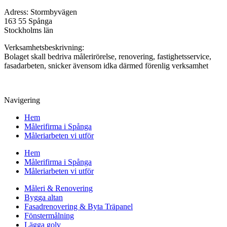
Adress: Stormbyvägen
163 55 Spånga
Stockholms län
Verksamhetsbeskrivning:
Bolaget skall bedriva målerirörelse, renovering, fastighetsservice,
fasadarbeten, snicker ävensom idka därmed förenlig verksamhet
Navigering
Hem
Målerifirma i Spånga
Måleriarbeten vi utför
Hem
Målerifirma i Spånga
Måleriarbeten vi utför
Måleri & Renovering
Bygga altan
Fasadrenovering & Byta Träpanel
Fönstermålning
Lägga golv