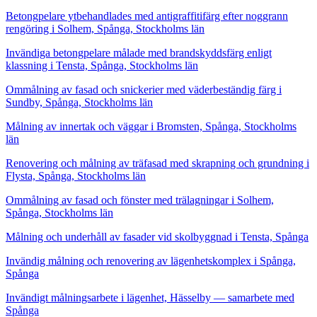
Betongpelare ytbehandlades med antigraffitifärg efter noggrann
rengöring i Solhem, Spånga, Stockholms län
Invändiga betongpelare målade med brandskyddsfärg enligt
klassning i Tensta, Spånga, Stockholms län
Ommålning av fasad och snickerier med väderbeständig färg i
Sundby, Spånga, Stockholms län
Målning av innertak och väggar i Bromsten, Spånga, Stockholms
län
Renovering och målning av träfasad med skrapning och grundning i
Flysta, Spånga, Stockholms län
Ommålning av fasad och fönster med trälagningar i Solhem,
Spånga, Stockholms län
Målning och underhåll av fasader vid skolbyggnad i Tensta, Spånga
Invändig målning och renovering av lägenhetskomplex i Spånga,
Spånga
Invändigt målningsarbete i lägenhet, Hässelby — samarbete med
Spånga