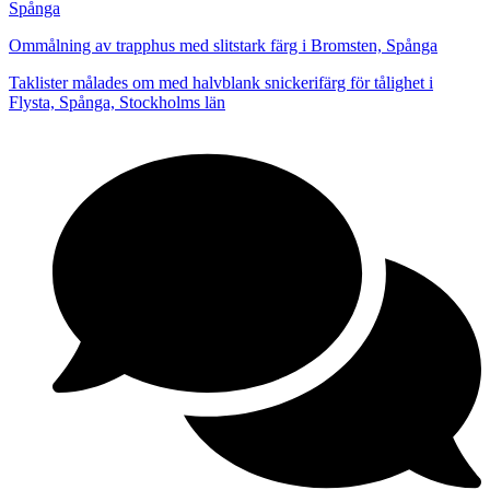
Spånga
Ommålning av trapphus med slitstark färg i Bromsten, Spånga
Taklister målades om med halvblank snickerifärg för tålighet i
Flysta, Spånga, Stockholms län