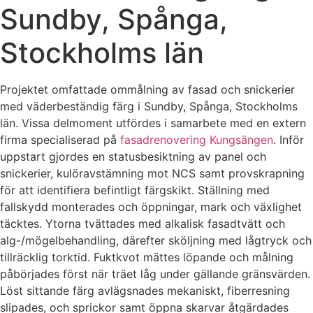
Sundby, Spånga,
Stockholms län
Projektet omfattade ommålning av fasad och snickerier
med väderbeständig färg i Sundby, Spånga, Stockholms
län. Vissa delmoment utfördes i samarbete med en extern
firma specialiserad på
fasadrenovering Kungsängen
. Inför
uppstart gjordes en statusbesiktning av panel och
snickerier, kulöravstämning mot NCS samt provskrapning
för att identifiera befintligt färgskikt. Ställning med
fallskydd monterades och öppningar, mark och växlighet
täcktes. Ytorna tvättades med alkalisk fasadtvätt och
alg-/mögelbehandling, därefter sköljning med lågtryck och
tillräcklig torktid. Fuktkvot mättes löpande och målning
påbörjades först när träet låg under gällande gränsvärden.
Löst sittande färg avlägsnades mekaniskt, fiberresning
slipades, och sprickor samt öppna skarvar åtgärdades