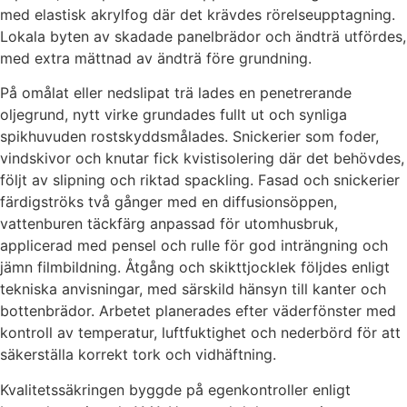
med elastisk akrylfog där det krävdes rörelseupptagning.
Lokala byten av skadade panelbrädor och ändträ utfördes,
med extra mättnad av ändträ före grundning.
På omålat eller nedslipat trä lades en penetrerande
oljegrund, nytt virke grundades fullt ut och synliga
spikhuvuden rostskyddsmålades. Snickerier som foder,
vindskivor och knutar fick kvistisolering där det behövdes,
följt av slipning och riktad spackling. Fasad och snickerier
färdigströks två gånger med en diffusionsöppen,
vattenburen täckfärg anpassad för utomhusbruk,
applicerad med pensel och rulle för god inträngning och
jämn filmbildning. Åtgång och skikttjocklek följdes enligt
tekniska anvisningar, med särskild hänsyn till kanter och
bottenbrädor. Arbetet planerades efter väderfönster med
kontroll av temperatur, luftfuktighet och nederbörd för att
säkerställa korrekt tork och vidhäftning.
Kvalitetssäkringen byggde på egenkontroller enligt